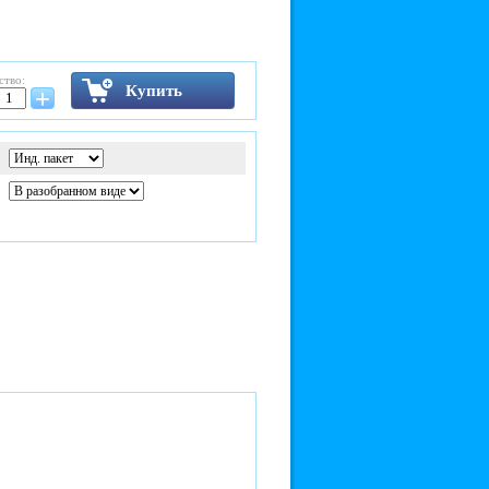
ство:
Купить
+