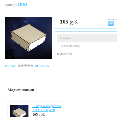
Артикул:
150663
Количе
105
руб.
−
Упаковка
Форма поставки
поделиться
Рейтинг:
(0 голосов)
Модификации
Шкатулка квадратная
№5 11х11х4,5 см
105
руб.