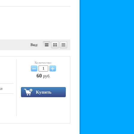
Вид:
Количество:
−
+
60
руб.
ки
Купить