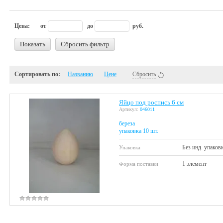
Цена:
от
до
руб.
Показать
Сбросить фильтр
Сортировать по:
Названию
Цене
Сбросить
Яйцо под роспись 6 см
Артикул:
046011
береза
упаковка 10 шт.
Без инд. упаков
Упаковка
1 элемент
Форма поставки